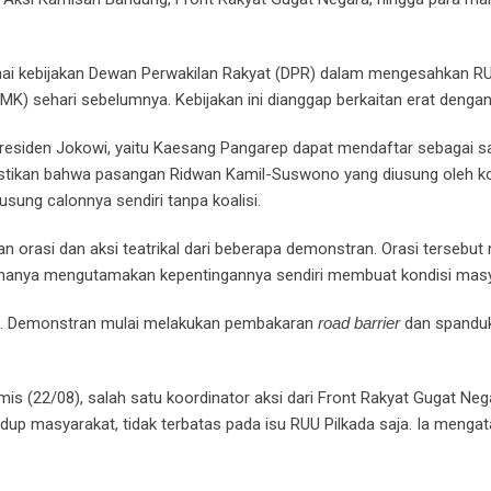
nai kebijakan Dewan Perwakilan Rakyat (DPR) dalam mengesahkan R
) sehari sebelumnya. Kebijakan ini dianggap berkaitan erat dengan
residen Jokowi, yaitu Kaesang Pangarep dapat mendaftar sebagai sa
mastikan bahwa pasangan Ridwan Kamil-Suswono yang diusung oleh ko
usung calonnya sendiri tanpa koalisi.
n orasi dan aksi teatrikal dari beberapa demonstran. Orasi terseb
ang hanya mengutamakan kepentingannya sendiri membuat kondisi mas
u. Demonstran mulai melakukan pembakaran
road barrier
dan spanduk
is (22/08), salah satu koordinator aksi dari Front Rakyat Gugat Ne
up masyarakat, tidak terbatas pada isu RUU Pilkada saja. Ia mengata