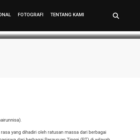
IONAL
FOTOGRAFI
TENTANG KAMI
 read
0
irunnisa).
 rasa yang dihadiri oleh ratusan massa dari berbagai
siswa dari berbagai Perguruan Tinggi (PT) di wilayah