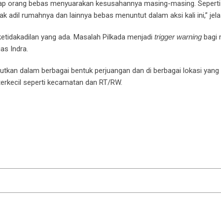
 setiap orang bebas menyuarakan kesusahannya masing-masing. Sepert
 adil rumahnya dan lainnya bebas menuntut dalam aksi kali ini,” jela
 ketidakadilan yang ada. Masalah Pilkada menjadi
trigger warning
bagi 
as Indra.
njutkan dalam berbagai bentuk perjuangan dan di berbagai lokasi yan
terkecil seperti kecamatan dan RT/RW.