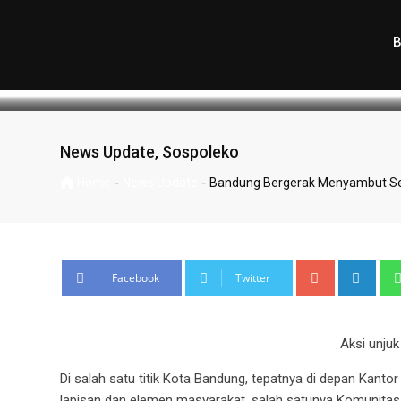
Nasional
Raja Azhar
August 22, 2024
Latest
News Update
,
Sospoleko
-
-
Home
News Update
Bandung Bergerak Menyambut Ser
Facebook
Twitter
Aksi unju
Di salah satu titik Kota Bandung, tepatnya di depan Kantor
lapisan dan elemen masyarakat, salah satunya Komunitas 