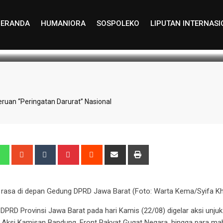
BERANDA
HUMANIORA
SOSPOLEKO
LIPUTAN INTERNAS
 Update: October 7, 2025 14:56
734
2 minutes
uan “Peringatan Darurat” Nasional
k rasa di depan Gedung DPRD Jawa Barat (Foto: Warta Kema/Syifa Kha
 DPRD Provinsi Jawa Barat pada hari Kamis (22/08) digelar aksi unjuk
Aksi Kamisan Bandung, Front Rakyat Gugat Negara, hingga para maha