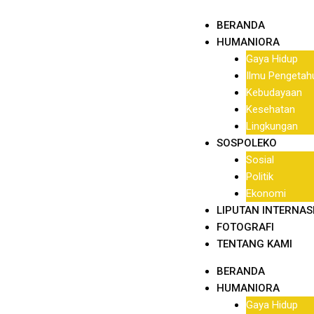
Skip
BERANDA
to
HUMANIORA
content
Gaya Hidup
Ilmu Pengetah
Kebudayaan
Kesehatan
Lingkungan
SOSPOLEKO
Sosial
Politik
Ekonomi
LIPUTAN INTERNAS
FOTOGRAFI
TENTANG KAMI
BERANDA
HUMANIORA
Gaya Hidup