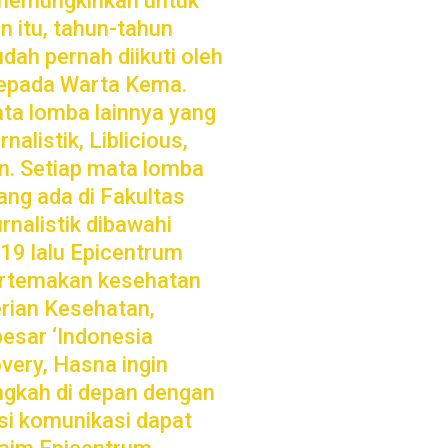
a memungkinkan untuk
in itu, tahun-tahun
dah pernah diikuti oleh
 kepada Warta Kema.
ata lomba lainnya yang
nalistik, Liblicious,
n. Setiap mata lomba
ang ada di Fakultas
nalistik dibawahi
019 lalu Epicentrum
bertemakan kesehatan
ian Kesehatan,
besar ‘Indonesia
very, Hasna ingin
langkah di depan dengan
i komunikasi dapat