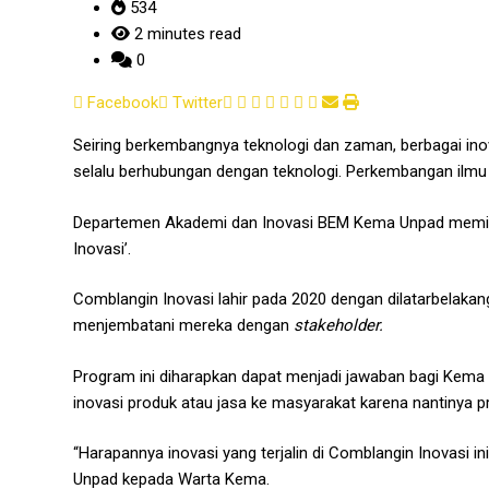
534
2 minutes read
0
Google+
LinkedIn
Whatsapp
StumbleUpon
Tumblr
Pinterest
Reddit
Share
Print
Facebook
Twitter
via
Seiring berkembangnya teknologi dan zaman, berbagai ino
Email
selalu berhubungan dengan teknologi. Perkembangan ilmu p
Departemen Akademi dan Inovasi BEM Kema Unpad memiliki
Inovasi’.
Comblangin Inovasi lahir pada 2020 dengan dilatarbelaka
menjembatani mereka dengan
stakeholder.
Program ini diharapkan dapat menjadi jawaban bagi Kema
inovasi produk atau jasa ke masyarakat karena nantinya p
“Harapannya inovasi yang terjalin di Comblangin Inovasi 
Unpad kepada Warta Kema.