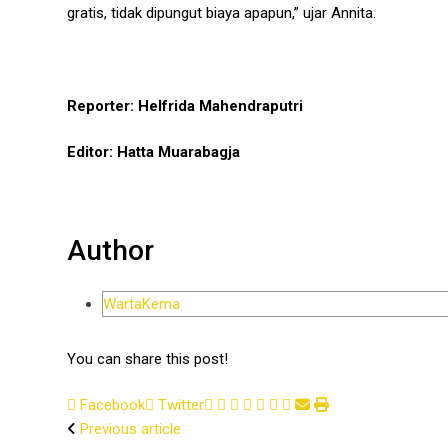
gratis, tidak dipungut biaya apapun,” ujar Annita.
Reporter: Helfrida Mahendraputri
Editor: Hatta Muarabagja
Author
WartaKema
You can share this post!
Google+
LinkedIn
Whatsapp
StumbleUpon
Tumblr
Pinterest
Reddit
Share
Print
Facebook
Twitter
via
Previous article