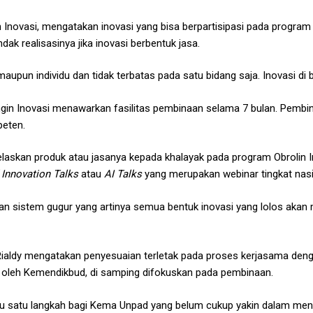
ovasi, mengatakan inovasi yang bisa berpartisipasi pada program i
ndak realisasinya jika inovasi berbentuk jasa.
upun individu dan tidak terbatas pada satu bidang saja. Inovasi di bi
 Inovasi menawarkan fasilitas pembinaan selama 7 bulan. Pembinaan
peten.
laskan produk atau jasanya kepada khalayak pada program Obrolin Ino
Innovation Talks
atau
AI Talks
yang merupakan webinar tingkat na
an sistem gugur yang artinya semua bentuk inovasi yang lolos aka
ialdy mengatakan penyesuaian terletak pada proses kerjasama denga
n oleh Kemendikbud, di samping difokuskan pada pembinaan.
tau satu langkah bagi Kema Unpad yang belum cukup yakin dalam meng