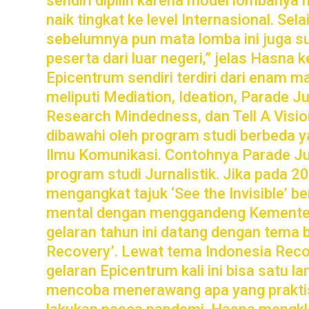
sendiri dipilih karena model lombany
naik tingkat ke level Internasional. Sela
sebelumnya pun mata lomba ini juga su
peserta dari luar negeri,” jelas Hasna
Epicentrum sendiri terdiri dari enam m
meliputi Mediation, Ideation, Parade Jur
Research Mindedness, dan Tell A Visio
dibawahi oleh program studi berbeda y
Ilmu Komunikasi. Contohnya Parade Jur
program studi Jurnalistik. Jika pada 2
mengangkat tajuk ‘See the Invisible’ 
mental dengan menggandeng Kementer
gelaran tahun ini datang dengan tema 
Recovery’. Lewat tema Indonesia Reco
gelaran Epicentrum kali ini bisa satu 
mencoba menerawang apa yang praktis