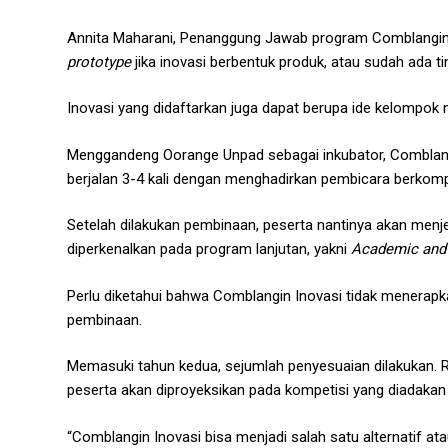
Annita Maharani, Penanggung Jawab program Comblangin In
prototype
jika inovasi berbentuk produk, atau sudah ada ti
Inovasi yang didaftarkan juga dapat berupa ide kelompok ma
Menggandeng Oorange Unpad sebagai inkubator, Comblangin
berjalan 3-4 kali dengan menghadirkan pembicara berkom
Setelah dilakukan pembinaan, peserta nantinya akan menje
diperkenalkan pada program lanjutan, yakni
Academic and 
Perlu diketahui bahwa Comblangin Inovasi tidak menerapk
pembinaan.
Memasuki tahun kedua, sejumlah penyesuaian dilakukan. R
peserta akan diproyeksikan pada kompetisi yang diadaka
“Comblangin Inovasi bisa menjadi salah satu alternatif a