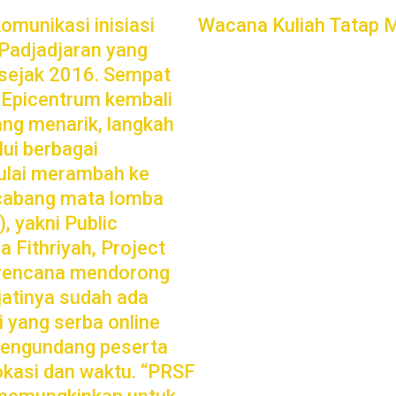
omunikasi inisiasi
Wacana Kuliah Tatap M
 Padjadjaran yang
 sejak 2016. Sempat
i Epicentrum kembali
ang menarik, langkah
lui berbagai
mulai merambah ke
u cabang mata lomba
, yakni Public
 Fithriyah, Project
 rencana mendorong
jatinya sudah ada
i yang serba online
mengundang peserta
lokasi dan waktu. “PRSF