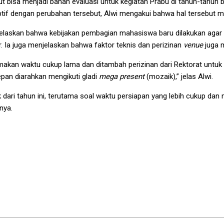
but bisa menjadi bahan evaluasi untuk kegiatan Prabu di tahun-tahun b
aptif dengan perubahan tersebut, Alwi mengakui bahwa hal tersebut 
laskan bahwa kebijakan pembagian mahasiswa baru dilakukan agar 
. Ia juga menjelaskan bahwa faktor teknis dan perizinan
venue
juga 
an waktu cukup lama dan ditambah perizinan dari Rektorat untuk p
epan diarahkan mengikuti gladi
mega present
(mozaik),” jelas Alwi.
k dari tahun ini, terutama soal waktu persiapan yang lebih cukup dan 
nya.