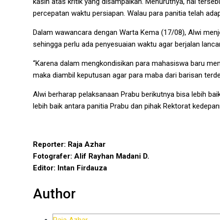
kasih atas kritik yang disampaikan. Menurutnya, hal terse
percepatan waktu persiapan. Walau para panitia telah ad
Dalam wawancara dengan Warta Kema (17/08), Alwi menje
sehingga perlu ada penyesuaian waktu agar berjalan lancar
“Karena dalam mengkondisikan para mahasiswa baru memak
maka diambil keputusan agar para maba dari barisan terd
Alwi berharap pelaksanaan Prabu berikutnya bisa lebih bai
lebih baik antara panitia Prabu dan pihak Rektorat kedepan
Reporter: Raja Azhar
Fotografer: Alif Rayhan Madani D.
Editor: Intan Firdauza
Author
Raja Azhar