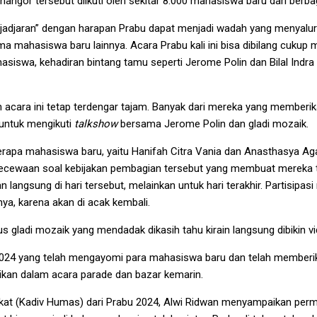
ngor tersebut diikuti oleh sekitar 8.000 mahasiswa baru dari berbag
adjaran” dengan harapan Prabu dapat menjadi wadah yang menyalu
ma mahasiswa baru lainnya. Acara Prabu kali ini bisa dibilang cukup 
hasiswa, kehadiran bintang tamu seperti Jerome Polin dan Bilal In
an acara ini tetap terdengar tajam. Banyak dari mereka yang memberi
untuk mengikuti
talkshow
bersama Jerome Polin dan gladi mozaik.
apa mahasiswa baru, yaitu Hanifah Citra Vania dan Anasthasya Agath
cewaan soal kebijakan pembagian tersebut yang membuat mereka tida
langsung di hari tersebut, melainkan untuk hari terakhir. Partisipas
ya, karena akan di acak kembali.
s gladi mozaik yang mendadak dikasih tahu kirain langsung dibikin v
 2024 yang telah mengayomi para mahasiswa baru dan telah memberi
rikan dalam acara parade dan bazar kemarin.
akat (Kadiv Humas) dari Prabu 2024, Alwi Ridwan menyampaikan perm