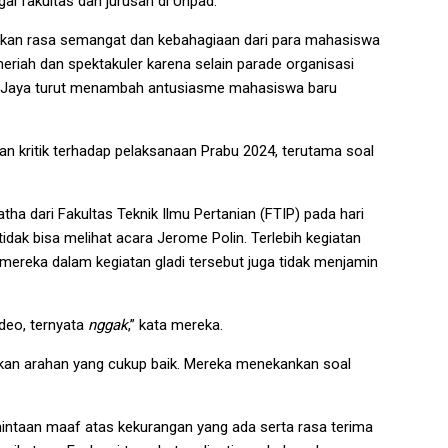
ai fakultas dan jurusan di Unpad.
rkan rasa semangat dan kebahagiaan dari para mahasiswa
meriah dan spektakuler karena selain parade organisasi
dra Jaya turut menambah antusiasme mahasiswa baru
kan kritik terhadap pelaksanaan Prabu 2024, terutama soal
a dari Fakultas Teknik Ilmu Pertanian (FTIP) pada hari
k bisa melihat acara Jerome Polin. Terlebih kegiatan
i mereka dalam kegiatan gladi tersebut juga tidak menjamin
ideo, ternyata
nggak
,” kata mereka.
kan arahan yang cukup baik. Mereka menekankan soal
intaan maaf atas kekurangan yang ada serta rasa terima