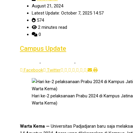
August 21, 2024
Latest Update: October 7, 2025 14:57
574
2 minutes read
0
Campus Update
Home
-
Campus Update
-
Di Balik Kegemilangan Prabu 
Facebook
Twitter
Hari ke-2 pelaksanaan Prabu 2024 di Kampus Jatinan
Warta Kema)
Warta Kema —
Universitas Padjadjaran baru saja melaks