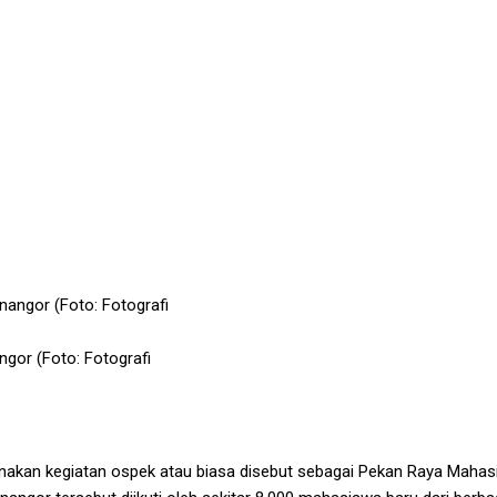
2024, Suara Kritik Tetap Bermunculan
gor (Foto: Fotografi
anakan kegiatan ospek atau biasa disebut sebagai Pekan Raya Mahasi