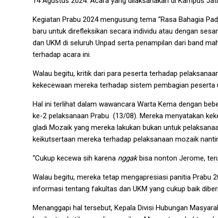
14 Agustus 2024. Acara yang dilaksanakan di Kampus Jatina
Kegiatan Prabu 2024 mengusung tema “Rasa Bahagia Padj
baru untuk direfleksikan secara individu atau dengan sesa
dan UKM di seluruh Unpad serta penampilan dari band ma
terhadap acara ini.
Walau begitu, kritik dari para peserta terhadap pelaksana
kekecewaan mereka terhadap sistem pembagian peserta 
Hal ini terlihat dalam wawancara Warta Kema dengan beber
ke-2 pelaksanaan Prabu (13/08). Mereka menyatakan keke
gladi Mozaik yang mereka lakukan bukan untuk pelaksanaan 
keikutsertaan mereka terhadap pelaksanaan mozaik nantin
“Cukup kecewa sih karena
nggak
bisa nonton Jerome, teru
Walau begitu, mereka tetap mengapresiasi panitia Prabu
informasi tentang fakultas dan UKM yang cukup baik dibe
Menanggapi hal tersebut, Kepala Divisi Hubungan Masyar