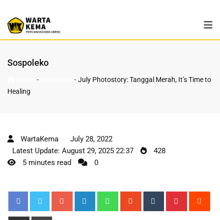
Sospoleko
-
-
Home
Sospoleko
July Photostory: Tanggal Merah, It’s Time to
Healing
WartaKema
July 28, 2022
Latest Update: August 29, 2025 22:37
428
5 minutes read
0