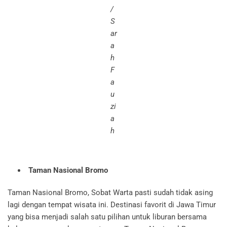
/
S
ar
a
h
F
a
u
zi
a
h
Taman Nasional Bromo
Taman Nasional Bromo, Sobat Warta pasti sudah tidak asing
lagi dengan tempat wisata ini. Destinasi favorit di Jawa Timur
yang bisa menjadi salah satu pilihan untuk liburan bersama