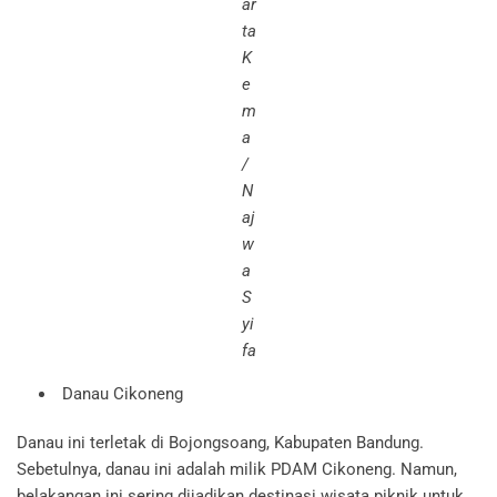
ar
ta
K
e
m
a
/
N
aj
w
a
S
yi
fa
Danau Cikoneng
Danau ini terletak di Bojongsoang, Kabupaten Bandung.
Sebetulnya, danau ini adalah milik PDAM Cikoneng. Namun,
belakangan ini sering dijadikan destinasi wisata piknik untuk