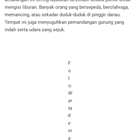
mengisi liburan. Banyak orang yang bersepeda, berolahraga,
memancing, atau sekadar duduk-duduk di pinggir danau.
Tempat ini juga menyuguhkan pemandangan gunung yang
indah serta udara yang sejuk.
F
o
t
o:
W
ar
ta
K
e
m
a