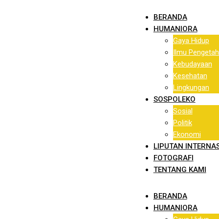
Skip
BERANDA
to
HUMANIORA
content
Gaya Hidup
Ilmu Pengetah
Kebudayaan
Kesehatan
Lingkungan
SOSPOLEKO
Sosial
Politik
Ekonomi
LIPUTAN INTERNA
FOTOGRAFI
TENTANG KAMI
BERANDA
HUMANIORA