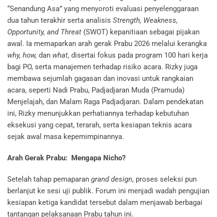
“Senandung Asa” yang menyoroti evaluasi penyelenggaraan
dua tahun terakhir serta analisis
Strength, Weakness,
Opportunity, and Threat
(SWOT) kepanitiaan sebagai pijakan
awal. Ia memaparkan arah gerak Prabu 2026 melalui kerangka
why, how,
dan
what
, disertai fokus pada program 100 hari kerja
bagi PO, serta manajemen terhadap risiko acara. Rizky juga
membawa sejumlah gagasan dan inovasi untuk rangkaian
acara, seperti Nadi Prabu, Padjadjaran Muda (Pramuda)
Menjelajah, dan Malam Raga Padjadjaran. Dalam pendekatan
ini, Rizky menunjukkan perhatiannya terhadap kebutuhan
eksekusi yang cepat, terarah, serta kesiapan teknis acara
sejak awal masa kepemimpinannya.
Arah Gerak Prabu: Mengapa Nicho?
Setelah tahap pemaparan
grand design
, proses seleksi pun
berlanjut ke sesi uji publik. Forum ini menjadi wadah pengujian
kesiapan ketiga kandidat tersebut dalam menjawab berbagai
tantangan pelaksanaan Prabu tahun ini.