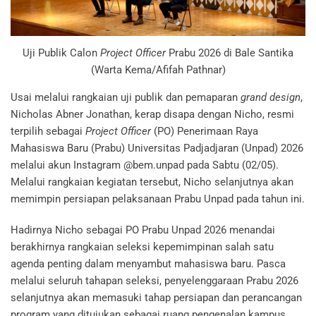
Uji Publik Calon
Project Officer
Prabu 2026 di Bale Santika
(Warta Kema/Afifah Pathnar)
Usai melalui rangkaian uji publik dan pemaparan
grand design
,
Nicholas Abner Jonathan, kerap disapa dengan Nicho, resmi
terpilih sebagai
Project Officer
(PO) Penerimaan Raya
Mahasiswa Baru (Prabu) Universitas Padjadjaran (Unpad) 2026
melalui akun Instagram @bem.unpad pada Sabtu (02/05).
Melalui rangkaian kegiatan tersebut, Nicho selanjutnya akan
memimpin persiapan pelaksanaan Prabu Unpad pada tahun ini.
Hadirnya Nicho sebagai PO Prabu Unpad 2026 menandai
berakhirnya rangkaian seleksi kepemimpinan salah satu
agenda penting dalam menyambut mahasiswa baru. Pasca
melalui seluruh tahapan seleksi, penyelenggaraan Prabu 2026
selanjutnya akan memasuki tahap persiapan dan perancangan
program yang ditujukan sebagai ruang pengenalan kampus