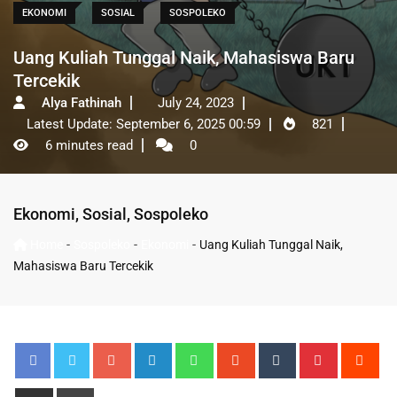
EKONOMI
SOSIAL
SOSPOLEKO
Uang Kuliah Tunggal Naik, Mahasiswa Baru
Tercekik
Alya Fathinah
July 24, 2023
Latest Update: September 6, 2025 00:59
821
6 minutes read
0
Ekonomi
,
Sosial
,
Sospoleko
-
-
-
Home
Sospoleko
Ekonomi
Uang Kuliah Tunggal Naik,
Mahasiswa Baru Tercekik