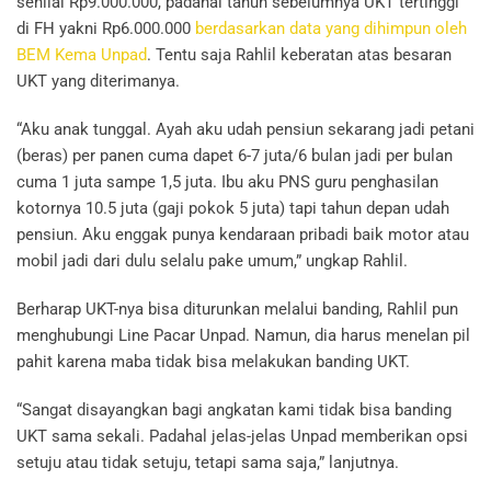
senilai Rp9.000.000, padahal tahun sebelumnya UKT tertinggi
di FH yakni Rp6.000.000
berdasarkan data yang dihimpun oleh
BEM Kema Unpad
. Tentu saja Rahlil keberatan atas besaran
UKT yang diterimanya.
“Aku anak tunggal. Ayah aku udah pensiun sekarang jadi petani
(beras) per panen cuma dapet 6-7 juta/6 bulan jadi per bulan
cuma 1 juta sampe 1,5 juta. Ibu aku PNS guru penghasilan
kotornya 10.5 juta (gaji pokok 5 juta) tapi tahun depan udah
pensiun. Aku enggak punya kendaraan pribadi baik motor atau
mobil jadi dari dulu selalu pake umum,” ungkap Rahlil.
Berharap UKT-nya bisa diturunkan melalui banding, Rahlil pun
menghubungi Line Pacar Unpad. Namun, dia harus menelan pil
pahit karena maba tidak bisa melakukan banding UKT.
“Sangat disayangkan bagi angkatan kami tidak bisa banding
UKT sama sekali. Padahal jelas-jelas Unpad memberikan opsi
setuju atau tidak setuju, tetapi sama saja,” lanjutnya.