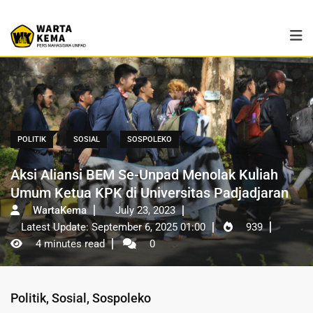
POLITIK
SOSIAL
SOSPOLEKO
Aksi Aliansi BEM Se-Unpad Menolak Kuliah
Umum Ketua KPK di Universitas Padjadjaran
WartaKema
July 23, 2023
Latest Update: September 6, 2025 01:00
939
4 minutes read
0
Politik
,
Sosial
,
Sospoleko