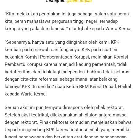
instagram
@bem.unpad
“Kita melakukan penolakan ini juga sebagai salah satu peran
kita, peran mahasiswa perguruan tinggi negeri terhadap
korupsi yang ada di indonesia,” ujar Iqbal kepada Warta Kema.
“Sebenarnya, hanya satu yang diinginkan oleh kami, KPK
kembali pada marwah dan fungsinya. KPK pada saat ini
bukanlah Komisi Pemberantasan Korupsi, melainkan Komisi
Pembantu Korupsi karena menjadi kacung pemerintah, tidak
berintegritas, dan tidak lagi independen, bahkan tidak selaras
dengan cita-cita reformasi sebagaimana latar belakang
lahirnya KPK itu sendiri,” ucap Ketua BEM Kema Unpad, Haikal
kepada Warta Kema.
Seruan aksi ini pun ternyata direspons oleh pihak rektorat.
Setelah aksi teatrikal, dilaksanakanlah dialog antara massa
dengan rektorat. Pihak rektorat kemudian menjelaskan bahwa
Unpad mengundang KPK karena instansi inilah yang memiliki
fungsi pengawasan dan berkaitan erat dengan pencanangan