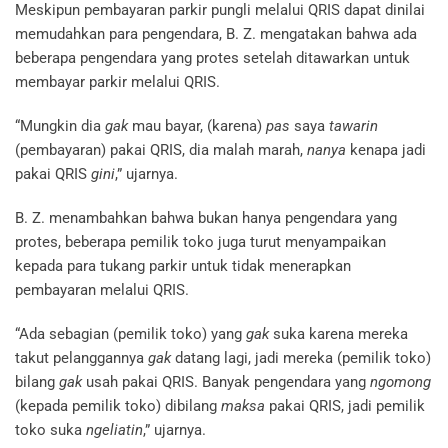
Meskipun pembayaran parkir pungli melalui QRIS dapat dinilai
memudahkan para pengendara, B. Z. mengatakan bahwa ada
beberapa pengendara yang protes setelah ditawarkan untuk
membayar parkir melalui QRIS.
“Mungkin dia
gak
mau bayar, (karena)
pas
saya
tawarin
(pembayaran) pakai QRIS, dia malah marah,
nanya
kenapa jadi
pakai QRIS
gini
,” ujarnya.
B. Z. menambahkan bahwa bukan hanya pengendara yang
protes, beberapa pemilik toko juga turut menyampaikan
kepada para tukang parkir untuk tidak menerapkan
pembayaran melalui QRIS.
“Ada sebagian (pemilik toko) yang
gak
suka karena mereka
takut pelanggannya
gak
datang lagi, jadi mereka (pemilik toko)
bilang
gak
usah pakai QRIS. Banyak pengendara yang
ngomong
(kepada pemilik toko) dibilang
maksa
pakai QRIS, jadi pemilik
toko suka
ngeliatin
,” ujarnya.