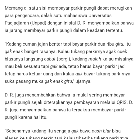
Memang di satu sisi membayar parkir pungli dapat merugikan
para pengendara, salah satu mahasiswa Universitas
Padjadjaran (Unpad) dengan inisial D. R. menyampaikan bahwa
ia jarang membayar parkir pungli dalam keadaan tertentu.
“Kadang cuman jajan bentar tapi bayar parkir dua ribu
gitu
, itu
gak
enak banget rasanya. Kalau tukang parkirnya agak cuek
biasanya langsung
cabut
(pergi), kadang
malah
kalau misalnya
mau beli sesuatu tapi
gak
ada, tetap harus bayar parkir jadi
tetap harus keluar uang dan kalau
gak
bayar tukang parkirnya
suka pasang muka
gak
enak
gitu
,” ujarnya.
D. R. juga menambahkan bahwa ia mulai sering membayar
parkir pungli sejak diterapkannya pembayaran melalui QRIS. D.
R. juga menyampaikan bahwa ia terpaksa membayar parkir
pungli karena hal itu.
“Sebenarnya kadang itu sengaja
gak
bawa
cash
biar
bisa
alasan ke tukang parkir, tapi kalau tiba-tiba tukang parkirnya