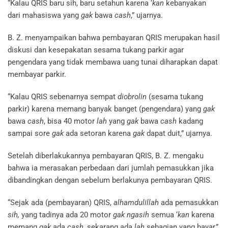
“Kalau QRIS baru sih, baru setahun karena ‘
kan
kebanyakan
dari mahasiswa yang
gak
bawa
cash
,” ujarnya.
B. Z. menyampaikan bahwa pembayaran QRIS merupakan hasil
diskusi dan kesepakatan sesama tukang parkir agar
pengendara yang tidak membawa uang tunai diharapkan dapat
membayar parkir.
“Kalau QRIS sebenarnya sempat
diobrolin
(sesama tukang
parkir) karena memang banyak banget (pengendara) yang
gak
bawa
cash
, bisa 40 motor
lah
yang
gak
bawa
cash
kadang
sampai sore
gak
ada setoran karena
gak
dapat duit,” ujarnya.
Setelah diberlakukannya pembayaran QRIS, B. Z. mengaku
bahwa ia merasakan perbedaan dari jumlah pemasukkan jika
dibandingkan dengan sebelum berlakunya pembayaran QRIS.
“Sejak ada (pembayaran) QRIS,
alhamdulillah
ada pemasukkan
sih,
yang tadinya ada 20 motor
gak ngasih
semua ‘
kan
karena
memang
gak
ada
cash
, sekarang ada
lah
sebagian yang bayar,”