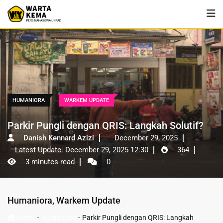
HUMANIORA
WARKEM UPDATE
Parkir Pungli dengan QRIS: Langkah Solutif?
Danish Kennard Azizi
December 29, 2025
Latest Update: December 29, 2025 12:30
364
3 minutes read
0
Humaniora
,
Warkem Update
-
-
Home
Humaniora
Parkir Pungli dengan QRIS: Langkah