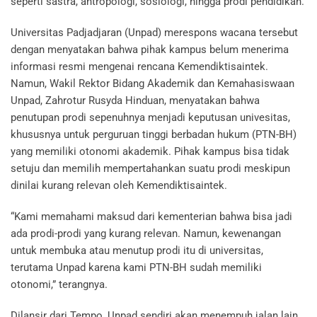
seperti sastra, antropologi, sosiologi, hingga prodi pendidikan.
Universitas Padjadjaran (Unpad) merespons wacana tersebut
dengan menyatakan bahwa pihak kampus belum menerima
informasi resmi mengenai rencana Kemendiktisaintek.
Namun, Wakil Rektor Bidang Akademik dan Kemahasiswaan
Unpad, Zahrotur Rusyda Hinduan, menyatakan bahwa
penutupan prodi sepenuhnya menjadi keputusan univesitas,
khususnya untuk perguruan tinggi berbadan hukum (PTN-BH)
yang memiliki otonomi akademik. Pihak kampus bisa tidak
setuju dan memilih mempertahankan suatu prodi meskipun
dinilai kurang relevan oleh Kemendiktisaintek.
“Kami memahami maksud dari kementerian bahwa bisa jadi
ada prodi-prodi yang kurang relevan. Namun, kewenangan
untuk membuka atau menutup prodi itu di universitas,
terutama Unpad karena kami PTN-BH sudah memiliki
otonomi,” terangnya.
Dilansir dari Tempo, Unpad sendiri akan menempuh jalan lain