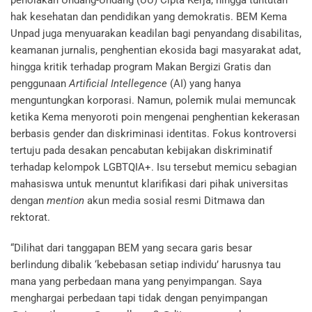
penolakan Undang-Undang (UU) Cipta Kerja, hingga tuntutan
hak kesehatan dan pendidikan yang demokratis. BEM Kema
Unpad juga menyuarakan keadilan bagi penyandang disabilitas,
keamanan jurnalis, penghentian ekosida bagi masyarakat adat,
hingga kritik terhadap program Makan Bergizi Gratis dan
penggunaan
Artificial Intellegence
(AI) yang hanya
menguntungkan korporasi. Namun, polemik mulai memuncak
ketika Kema menyoroti poin mengenai penghentian kekerasan
berbasis gender dan diskriminasi identitas. Fokus kontroversi
tertuju pada desakan pencabutan kebijakan diskriminatif
terhadap kelompok LGBTQIA+. Isu tersebut memicu sebagian
mahasiswa untuk menuntut klarifikasi dari pihak universitas
dengan
mention
akun media sosial resmi Ditmawa dan
rektorat.
“Dilihat dari tanggapan BEM yang secara garis besar
berlindung dibalik ‘kebebasan setiap individu’ harusnya tau
mana yang perbedaan mana yang penyimpangan. Saya
menghargai perbedaan tapi tidak dengan penyimpangan