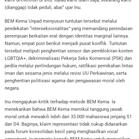
kami di-
mention
di situ. Kalau kami diam saja, sekarang kami
(dianggap) tidak peduli, abai” ujar Inu.
BEM Kema Unpad menyusun tuntutan tersebut melalui
pendekatan “interseksionalitas” yang memandang penindasan
perempuan berkaitan erat dengan identitas marginal lainnya.
Namun, empat poin berikut menjadi pusat konflik. Tuntutan
tersebut meliputi penghentian sensor dan pemblokiran konten
LGBTQIA+, dekriminalisasi Pekerja Seks Komersial (PSK) dan
pedila melalui perlindungan hukum, ratifikasi pernikahan lintas
iman dan sesama jenis melalui revisi UU Perkawinan, serta
penghentian politisasi agama dan pengawasan moral oleh
negara.
Inu mengajukan kritik terhadap metode BEM Kema. Ia
menekankan bahwa BEM Kema memikul tanggung jawab
moral untuk mewakili lebih dari 33.000 mahasiswa jenjang S1
dan D4. Baginya, klaim representasi tidak cukup didasarkan
pada forum konsolidasi kecil yang menghasilkan
vocal