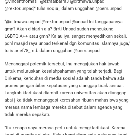
@vincenthomas_ @ezraalbarra3 @ditmawa.unpad
@rektor.unpad,” tulis noqia_ dalam unggahan @bem.unpad.
“@ditmawa.unpad @rektor.unpad @unpad Ini tanggapannya
gmn? Akan dibiarin aja? Brrti Unpad sudah mendukung
LGBTQIA++ atau gmn? Kalau iya, sangat menyedihkan sekali,
pdhl masjid raya unpad terkenal dgn komunitas islamnya juga,”
tulis arief78_mtb dalam unggahan @bem.unpad.
Menanggapi polemik tersebut, Inu mengajukan hak jawab
untuk meluruskan kesalahpahaman yang telah terjadi. Bagi
Dirkema, kericuhan di media sosial adalah tanda bahwa ada
proses pengambilan keputusan yang dianggap tidak sesuai.
Langkah klarifikasi diambil karena universitas akan dianggap
abai jika tidak menanggapi keresahan ribuan mahasiswa yang
merasa nama lembaga mereka disebut dalam agenda yang
tidak mereka sepakati.
“Itu kenapa saya merasa perlu untuk mengklarifikasi. Karena