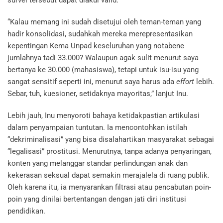
survei tersebut dapat diakui valid.
“Kalau memang ini sudah disetujui oleh teman-teman yang
hadir konsolidasi, sudahkah mereka merepresentasikan
kepentingan Kema Unpad keseluruhan yang notabene
jumlahnya tadi 33.000? Walaupun agak sulit menurut saya
bertanya ke 30.000 (mahasiswa), tetapi untuk isu-isu yang
sangat sensitif seperti ini, menurut saya harus ada
effort
lebih.
Sebar, tuh, kuesioner, setidaknya mayoritas,” lanjut Inu.
Lebih jauh, Inu menyoroti bahaya ketidakpastian artikulasi
dalam penyampaian tuntutan. Ia mencontohkan istilah
“dekriminalisasi” yang bisa disalahartikan masyarakat sebagai
“legalisasi” prostitusi. Menurutnya, tanpa adanya penyaringan,
konten yang melanggar standar perlindungan anak dan
kekerasan seksual dapat semakin merajalela di ruang publik.
Oleh karena itu, ia menyarankan filtrasi atau pencabutan poin-
poin yang dinilai bertentangan dengan jati diri institusi
pendidikan.