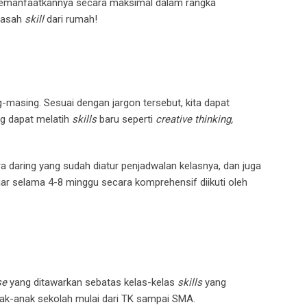
t memanfaatkannya secara maksimal dalam rangka
gasah
skill
dari rumah!
g-masing. Sesuai dengan jargon tersebut, kita dapat
g dapat melatih
skills
baru seperti
creative thinking,
a daring yang sudah diatur penjadwalan kelasnya, dan juga
jar selama 4-8 minggu secara komprehensif diikuti oleh
se
yang ditawarkan sebatas kelas-kelas
skills
yang
ak-anak sekolah mulai dari TK sampai SMA.