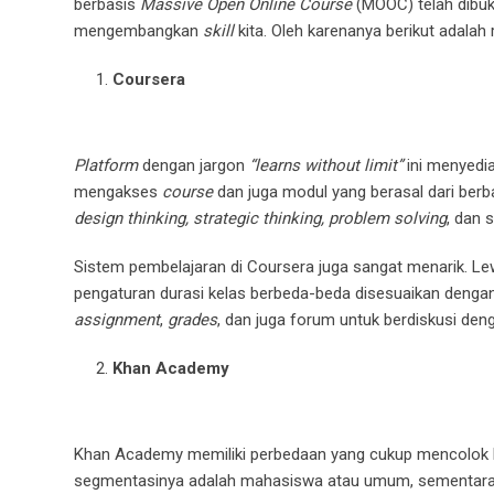
berbasis
Massive Open Online Course
(MOOC) telah dibuk
mengembangkan
skill
kita. Oleh karenanya berikut adalah
Coursera
Platform
dengan jargon
“learns without limit”
ini menyedi
mengakses
course
dan juga modul yang berasal dari berba
design thinking, strategic thinking, problem solving
, dan 
Sistem pembelajaran di Coursera juga sangat menarik. L
pengaturan durasi kelas berbeda-beda disesuaikan dengan 
assignment
,
grades
, dan juga forum untuk berdiskusi deng
Khan Academy
Khan Academy memiliki perbedaan yang cukup mencolok 
segmentasinya adalah mahasiswa atau umum, sementa