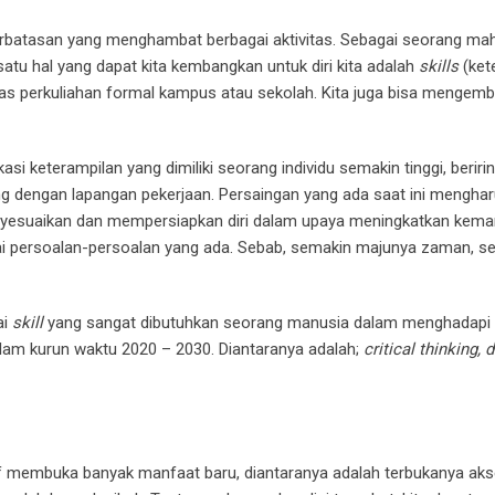
erbatasan yang menghambat berbagai aktivitas. Sebagai seorang maha
tu hal yang dapat kita kembangkan untuk diri kita adalah
skills
(ket
 kelas perkuliahan formal kampus atau sekolah. Kita juga bisa menge
ikasi keterampilan yang dimiliki seorang individu semakin tinggi, be
 dengan lapangan pekerjaan. Persaingan yang ada saat ini mengharusk
 menyesuaikan dan mempersiapkan diri dalam upaya meningkatkan ke
ai persoalan-persoalan yang ada. Sebab, semakin majunya zaman, s
ai
skill
yang sangat dibutuhkan seorang manusia dalam menghadapi ta
am kurun waktu 2020 – 2030. Diantaranya adalah;
critical thinking,
membuka banyak manfaat baru, diantaranya adalah terbukanya akses