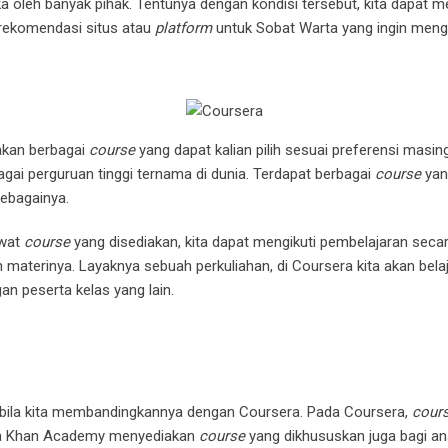
a oleh banyak pihak. Tentunya dengan kondisi tersebut, kita dapa
 rekomendasi situs atau
platform
untuk Sobat Warta yang ingin men
akan berbagai
course
yang dapat kalian pilih sesuai preferensi masin
gai perguruan tinggi ternama di dunia. Terdapat berbagai
course
yan
sebagainya.
ewat
course
yang disediakan, kita dapat mengikuti pembelajaran secar
materinya. Layaknya sebuah perkuliahan, di Coursera kita akan bela
an peserta kelas yang lain.
bila kita membandingkannya dengan Coursera. Pada Coursera,
cour
ra Khan Academy menyediakan
course
yang dikhususkan juga bagi an