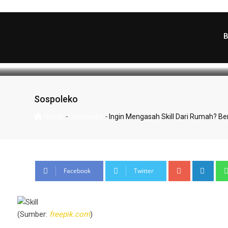
Yang Bisa Kamu Gun
WartaKema
March 16, 2022
Latest
Sospoleko
-
-
Home
Sospoleko
Ingin Mengasah Skill Dari Rumah? B
Facebook
Twitter
(Sumber:
freepik.com
)