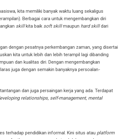
siswa, kita memiliki banyak waktu luang sekaligus
erampilan). Berbagai cara untuk mengembangkan diri
mbangkan
skill
kita baik
soft skill
maupun
hard skill
dari
riringan dengan pesatnya perkembangan zaman, yang disertai
an kita untuk lebih dan lebih terampil lagi dibanding
mampuan dan kualitas diri. Dengan mengembangkan
elaras juga dengan semakin banyaknya persoalan-
ntangan dan juga persaingan kerja yang ada. Terdapat
 developing relationships, self-management, mental
 terhadap pendidikan informal. Kini situs atau
platform