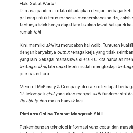
Halo Sobat Warta!
Di masa pandemi ini kita dihadapkan dengan berbagai ket
peluang untuk terus menerus mengembangkan diri, salah sa
tentunya tidak hanya dapat kita lakukan lewat belajar di
rumah
loh
!
Kini, memiliki
skill
itu merupakan hal wajib. Tuntutan kualif
dengan banyaknya
output
tenaga kerja yang tidak seimbang
yang lain. Sebagai mahasiswa di era 4.0, kita haruslah
berbagai
skill
, kita dapat lebih mudah menghadapi berbag
persoalan baru.
Menurut McKinsey & Company, di era kini terdapat berbag
13 kelompok
skill
yang akan menjadi
skill
fundamental dal
flexibility
, dan masih banyak lagi.
Platform Online Tempat Mengasah Skill
Perkembangan teknologi informasi yang cepat dan massif 