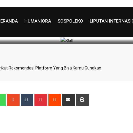
akan
BERANDA
HUMANIORA
SOSPOLEKO
LIPUTAN INTERNAS
 Update: August 29, 2025 22:56
545
3 minutes
erikut Rekomendasi Platform Yang Bisa Kamu Gunakan