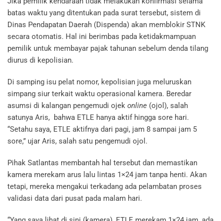
Jika pemilik kendaraan tidak melakukan konfirmasi selama
batas waktu yang ditentukan pada surat tersebut, sistem di
Dinas Pendapatan Daerah (Dispenda) akan memblokir STNK
secara otomatis. Hal ini berimbas pada ketidakmampuan
pemilik untuk membayar pajak tahunan sebelum denda tilang
diurus di kepolisian.
Di samping isu pelat nomor, kepolisian juga meluruskan
simpang siur terkait waktu operasional kamera. Beredar
asumsi di kalangan pengemudi ojek
online
(ojol), salah
satunya Aris, bahwa ETLE hanya aktif hingga sore hari.
“Setahu saya, ETLE aktifnya dari pagi, jam 8 sampai jam 5
sore,” ujar Aris, salah satu pengemudi ojol.
Pihak Satlantas membantah hal tersebut dan memastikan
kamera merekam arus lalu lintas 1×24 jam tanpa henti. Akan
tetapi, mereka mengakui terkadang ada pelambatan proses
validasi data dari pusat pada malam hari.
“Yang saya lihat di sini (kamera), ETLE merekam 1×24 jam, ada