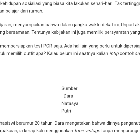
kehidupan sosialiasi yang biasa kita lakukan sehari-hari. Tak terting
n belajar dari rumah.
adjadjaran, menyampaikan bahwa dalam jangka waktu dekat ini, Unpad 
ng bersamaan. Tentunya kebijakan ini juga memiliki persyaratan yang 
mempersiapkan test PCR saja. Ada hal lain yang perlu untuk dipers
tuk memilih outfit apa? Kalau belum ini saatnya kalian
intip
contoh
ou
Sumber
: Dara
Natasya
Putri
ahasiswi berumur 20 tahun. Dara mengatakan bahwa dirinya penganu
pakaian, ia kerap kali menggunakan
tone vintage
tanpa mengurangi