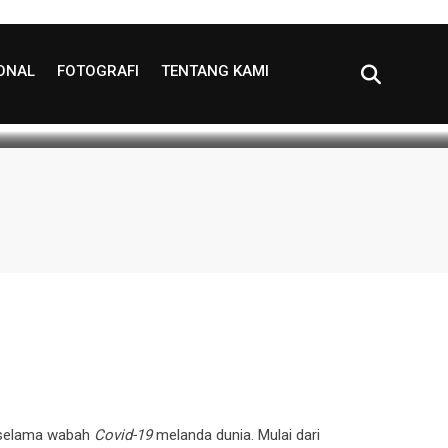
IONAL
FOTOGRAFI
TENTANG KAMI
read
0
n selama wabah
Covid-19
melanda dunia. Mulai dari