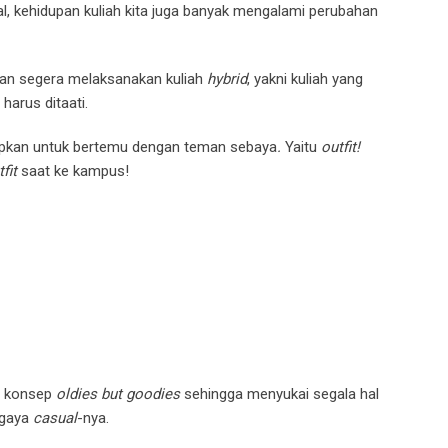
gal, kehidupan kuliah kita juga banyak mengalami perubahan
akan segera melaksanakan kuliah
hybrid
, yakni kuliah yang
harus ditaati.
iapkan untuk bertemu dengan teman sebaya
.
Yaitu
outfit!
tfit
saat ke kampus!
t konsep
oldies but goodies
sehingga menyukai segala hal
 gaya
casual
-nya.