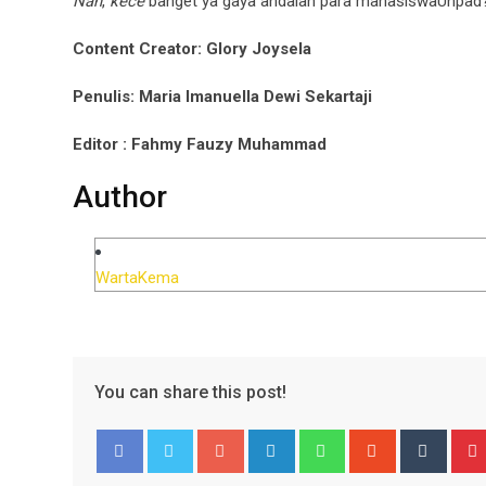
Nah
,
kece
banget ya gaya andalan para mahasiswaUnpad? K
Content Creator: Glory Joysela
Penulis: Maria Imanuella Dewi Sekartaji
Editor : Fahmy Fauzy Muhammad
Author
WartaKema
You can share this post!
Google+
LinkedIn
Whatsapp
StumbleUpo
Tumbl