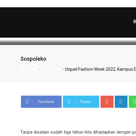
Unpad Fashion Week 
Skip
to
content
WartaKema
March 1, 2022
Latest 
Sospoleko
-
-
Home
Sospoleko
Unpad Fashion Week 2022, Kampus E
Google+
Link
Facebook
Twitter
Tanpa disadari sudah tiga tahun kita dihadapkan dengan 