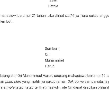
Izzah
Fathia
 mahasiswi berumur 21 tahun. Jika dilihat
outfit
nya Tiara cukup anggu
 lembut
.
Sumber :
Ori
Muhammad
Harun
i datang dari Ori Muhammad Harun, seorang mahasiswa berumur 19 t
kan
plaid shirt
yang motifnya cukup ramai.
Gak cuma
sampai situ, i
ya
simple
tetapi tetap terlihat maskulin, ide Ori dapat dijadikan pilihan!