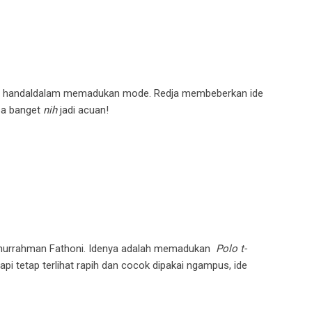
ga handaldalam memadukan mode. Redja membeberkan ide
isa banget
nih
jadi acuan!
 Fathurrahman Fathoni. Idenya adalah memadukan
Polo t-
i tetap terlihat rapih dan cocok dipakai ngampus, ide