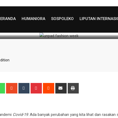
2022, Kampus Edition
BERANDA
HUMANIORA
SOSPOLEKO
LIPUTAN INTERNAS
Update: August 29, 2025 23:00
547
3 minutes 
dition
edIn
Whatsapp
StumbleUpon
Tumblr
Pinterest
Reddit
Share
Print
via
Email
pandemi
Covid-19
. Ada banyak perubahan yang kita lihat dan rasaka