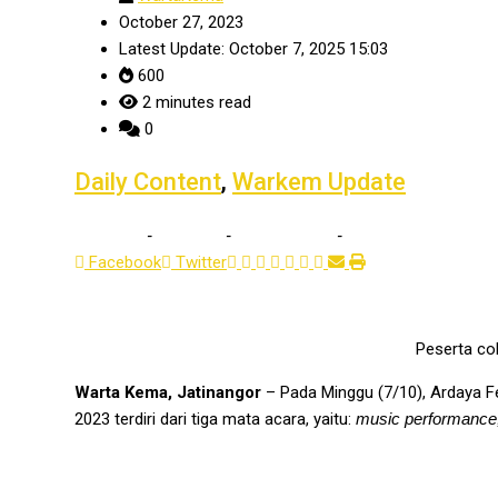
October 27, 2023
Latest Update: October 7, 2025 15:03
600
2 minutes read
0
Daily Content
,
Warkem Update
Home
-
Update 1
-
Daily Content
-
Semarakkan Hidup Se
Facebook
Twitter
Peserta col
Warta Kema, Jatinangor
– Pada Minggu (7/10), Ardaya Fe
2023 terdiri dari tiga mata acara, yaitu:
music performance,