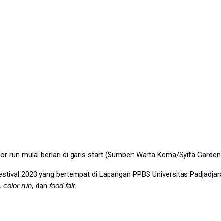
hat Melalui Keseruan Ardaya Festival 2023
or run mulai berlari di garis start (Sumber: Warta Kema/Syifa Garde
stival 2023 yang bertempat di Lapangan PPBS Universitas Padjadjar
 color run,
dan
food fair
.