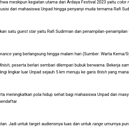
hwa meskipun kegiatan utama dari Ardaya Festival 2023 yaitu
color 
usisi dari mahasiswa Unpad hingga penyanyi muda ternama Rafi Sud
gkan satu
guest star
yaitu Rafi Sudirman dan penampilan-penampilan lain
rmance
yang berlangsung hingga malam hari (Sumber: Warta Kema/Sy
finish,
peserta berlari sembari dilempari bubuk berwarna. Bekerja s
ingi lingkar luar Unpad sejauh 5 km menuju ke garis
finish
yang mana b
a meningkatkan pola hidup sehat bagi mahasiswa Unpad dan masyar
mendaftar.
n. Jadi untuk target audiensnya luas dan untuk
range
umurnya pun 