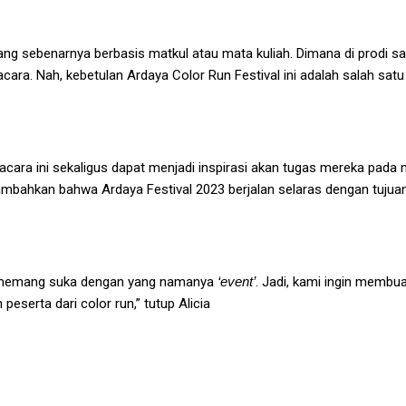
a yang sebenarnya berbasis matkul atau mata kuliah. Dimana di prod
cara. Nah, kebetulan Ardaya Color Run Festival ini adalah salah sat
ara ini sekaligus dapat menjadi inspirasi akan tugas mereka pada m
ambahkan bahwa Ardaya Festival 2023 berjalan selaras dengan tujua
u memang suka dengan yang namanya
‘event’
. Jadi, kami ingin membu
peserta dari color run,” tutup Alicia