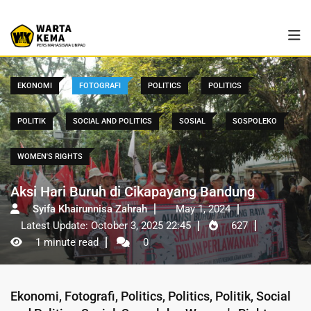
EKONOMI
FOTOGRAFI
POLITICS
POLITICS
POLITIK
SOCIAL AND POLITICS
SOSIAL
SOSPOLEKO
WOMEN'S RIGHTS
Aksi Hari Buruh di Cikapayang Bandung
Syifa Khairunnisa Zahrah
May 1, 2024
Latest Update: October 3, 2025 22:45
627
1 minute read
0
Ekonomi
,
Fotografi
,
Politics
,
Politics
,
Politik
,
Social