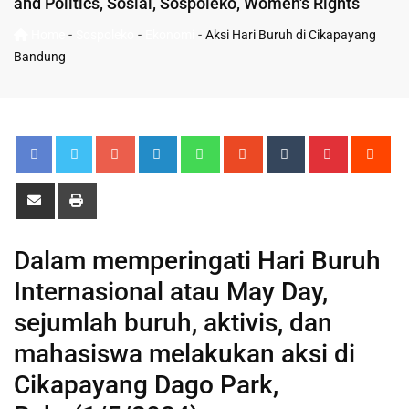
and Politics
,
Sosial
,
Sospoleko
,
Women's Rights
-
-
-
Home
Sospoleko
Ekonomi
Aksi Hari Buruh di Cikapayang
Bandung
Dalam memperingati Hari Buruh
Internasional atau May Day,
sejumlah buruh, aktivis, dan
mahasiswa melakukan aksi di
Cikapayang Dago Park,