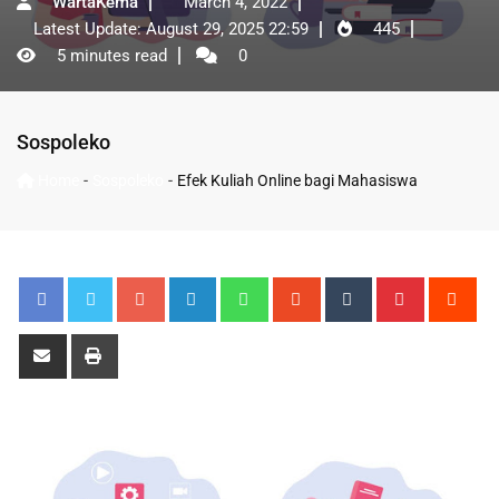
WartaKema
March 4, 2022
Latest Update: August 29, 2025 22:59
445
5 minutes read
0
Sospoleko
-
-
Home
Sospoleko
Efek Kuliah Online bagi Mahasiswa