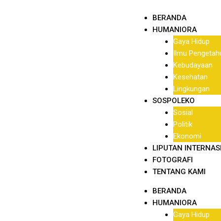
BERANDA
HUMANIORA
Gaya Hidup
Ilmu Pengetah
Kebudayaan
Kesehatan
Lingkungan
SOSPOLEKO
Sosial
Politik
Ekonomi
LIPUTAN INTERNAS
FOTOGRAFI
TENTANG KAMI
BERANDA
HUMANIORA
Gaya Hidup