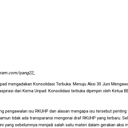
andungLautanAmarah: Revisi atau Tolak RKUHP!
gram.com/iyang22_
npad mengadakan Konsolidasi Terbuka: Menuju Aksi 30 Juni Menga
pirasi dari Kema Unpad. Konsolidasi terbuka dipimpin oleh Ketua BE
kang pengawalan isu RKUHP dan alasan mengapa isu tersebut penting
mun tidak ada transparansi mengenai draf RKUHP yang terbaru. Selai
ni yang sebelumnya menjadi salah satu materi dalam gerakan aksi m