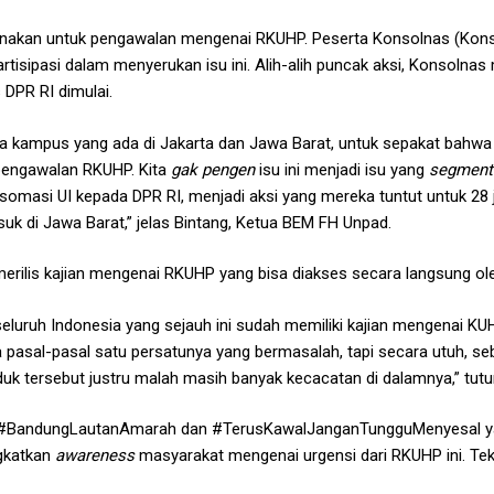
nakan untuk pengawalan mengenai RKUHP. Peserta Konsolnas (Konso
artisipasi dalam menyerukan isu ini. Alih-alih puncak aksi, Konsoln
 DPR RI dimulai.
 kampus yang ada di Jakarta dan Jawa Barat, untuk sepakat bahwa ak
m pengawalan RKUHP. Kita
gak pengen
isu ini menjadi isu yang
segment
 somasi UI kepada DPR RI, menjadi aksi yang mereka tuntut untuk 28 
suk di Jawa Barat,” jelas Bintang, Ketua BEM FH Unpad.
ilis kajian mengenai RKUHP yang bisa diakses secara langsung o
uruh Indonesia yang sejauh ini sudah memiliki kajian mengenai KUHP
asal-pasal satu persatunya yang bermasalah, tapi secara utuh, seb
duk tersebut justru malah masih banyak kecacatan di dalamnya,” tutur
BandungLautanAmarah dan #TerusKawalJanganTungguMenyesal y
gkatkan
awareness
masyarakat mengenai urgensi dari RKUHP ini. Tek