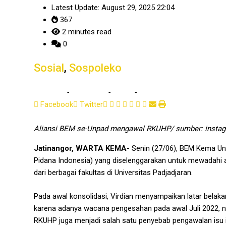
Latest Update: August 29, 2025 22:04
367
2 minutes read
0
Sosial
,
Sospoleko
Home
-
Sospoleko
-
Sosial
-
Menuju Pekan Melawan #B
Facebook
Twitter
Aliansi BEM se-Unpad mengawal RKUHP/ sumber: insta
Jatinangor, WARTA KEMA-
Senin (27/06), BEM Kema U
Pidana Indonesia) yang diselenggarakan untuk mewadahi as
dari berbagai fakultas di Universitas Padjadjaran.
Pada awal konsolidasi, Virdian menyampaikan latar bela
karena adanya wacana pengesahan pada awal Juli 2022, na
RKUHP juga menjadi salah satu penyebab pengawalan isu i