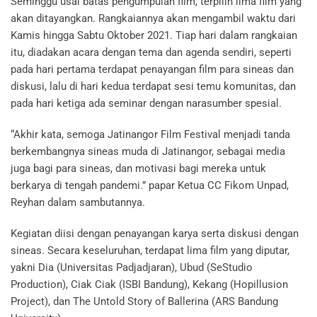
Seminggu usai batas pengumpulan film, terpilih lima film yang
akan ditayangkan. Rangkaiannya akan mengambil waktu dari
Kamis hingga Sabtu Oktober 2021. Tiap hari dalam rangkaian
itu, diadakan acara dengan tema dan agenda sendiri, seperti
pada hari pertama terdapat penayangan film para sineas dan
diskusi, lalu di hari kedua terdapat sesi temu komunitas, dan
pada hari ketiga ada seminar dengan narasumber spesial.
“Akhir kata, semoga Jatinangor Film Festival menjadi tanda
berkembangnya sineas muda di Jatinangor, sebagai media
juga bagi para sineas, dan motivasi bagi mereka untuk
berkarya di tengah pandemi.” papar Ketua CC Fikom Unpad,
Reyhan dalam sambutannya.
Kegiatan diisi dengan penayangan karya serta diskusi dengan
sineas. Secara keseluruhan, terdapat lima film yang diputar,
yakni Dia (Universitas Padjadjaran), Ubud (SeStudio
Production), Ciak Ciak (ISBI Bandung), Kekang (Hopillusion
Project), dan The Untold Story of Ballerina (ARS Bandung