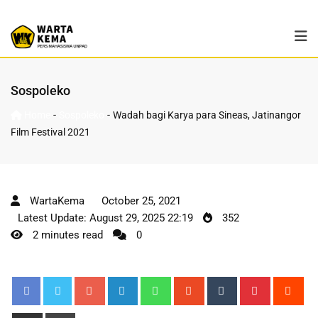
Sospoleko
-
-
Home
Sospoleko
Wadah bagi Karya para Sineas, Jatinangor
Film Festival 2021
WartaKema
October 25, 2021
Latest Update: August 29, 2025 22:19
352
2 minutes read
0